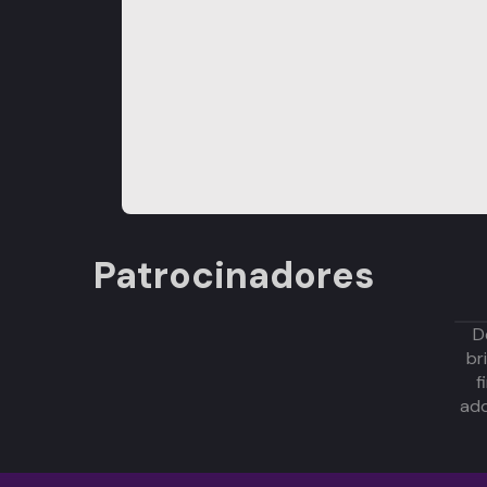
Patrocinadores
D
br
f
adq