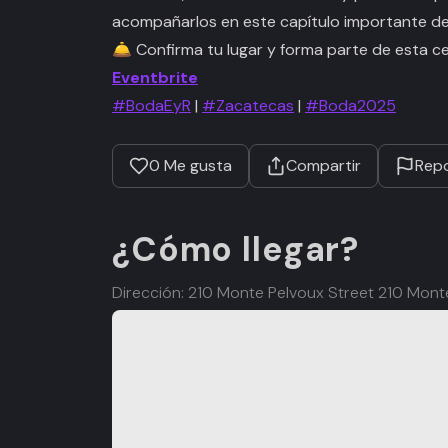
acompañarlos en este capítulo importante de 
🛎
Confirma tu lugar y forma parte de esta ce
Eventbrite
#BodaEyR
|
#Zacatecas
|
#Boda2025
0
Me gusta
Compartir
Repo
¿Cómo llegar?
Dirección: 210 Monte Pelvoux Street 210 Mont