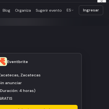
ES
Ingresar
Blog
Organiza
Sugerir evento
Eventbrite
Zacatecas, Zacatecas
Sin anunciar
(Duración:
4 horas
)
GRATIS