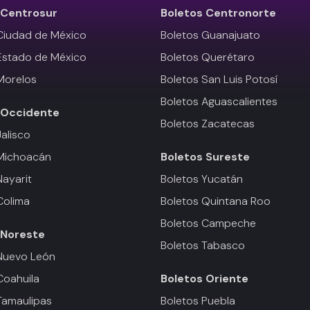
Centrosur
Boletos
Centronorte
Ciudad de México
Boletos Guanajuato
Estado de México
Boletos Querétaro
Morelos
Boletos San Luis Potosí
Boletos Aguascalientes
Occidente
Boletos Zacatecas
Jalisco
 Michoacán
Boletos
Sureste
Nayarit
Boletos Yucatán
Colima
Boletos Quintana Roo
Boletos Campeche
Noreste
Boletos Tabasco
Nuevo León
Coahuila
Boletos
Oriente
Tamaulipas
Boletos Puebla