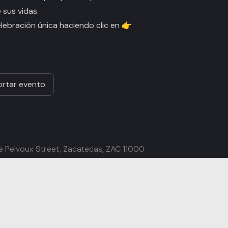
sus vidas.
lebración única haciendo clic en 👉
rtar evento
e Pelvoux Street, Zacatecas, ZAC 11000