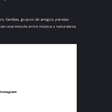
s, familias, grupos de amigos, parejas
can una mezcla entre música y naturaleza.
 Instagram