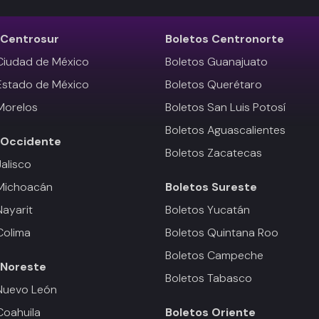
Centrosur
Boletos
Centronorte
Ciudad de México
Boletos Guanajuato
Estado de México
Boletos Querétaro
Morelos
Boletos San Luis Potosí
Boletos Aguascalientes
Occidente
Boletos Zacatecas
Jalisco
 Michoacán
Boletos
Sureste
Nayarit
Boletos Yucatán
Colima
Boletos Quintana Roo
Boletos Campeche
Noreste
Boletos Tabasco
Nuevo León
Coahuila
Boletos
Oriente