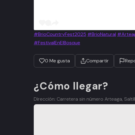
#BrioCountryFest2025
#BrioNatural
#Artea
#FestivalEnElBosque
0
Me gusta
Compartir
Repo
¿Cómo llegar?
Dirección: Carretera sin número Arteaga, Salt