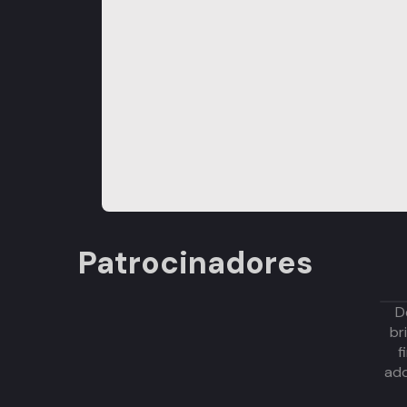
Patrocinadores
D
br
f
adq