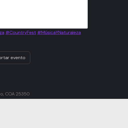
ga
#CountryFest
#MúsicaYNaturaleza
rtar evento
illo, COA 25350