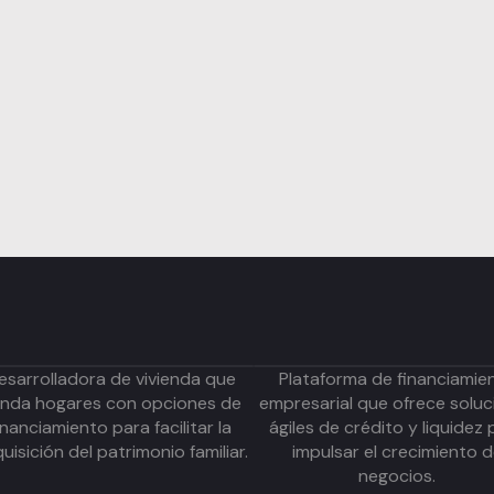
esarrolladora de vivienda que
Plataforma de financiamie
inda hogares con opciones de
empresarial que ofrece soluc
inanciamiento para facilitar la
ágiles de crédito y liquidez 
uisición del patrimonio familiar.
impulsar el crecimiento 
negocios.