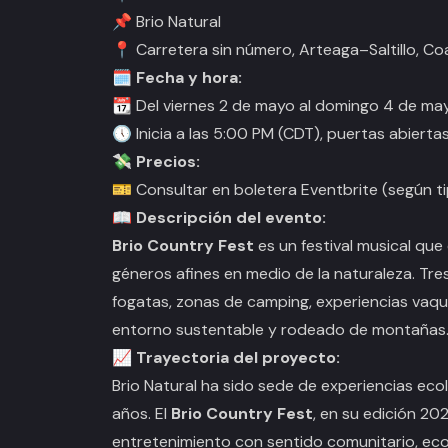
📌
Brio Natural
📍
Carretera sin número, Arteaga–Saltillo, C
🗓️
Fecha y hora:
📆
Del viernes 2 de mayo al domingo 4 de m
🕔
Inicia a las 5:00 PM (CDT), puertas abiert
💸
Precios:
🎫
Consultar en boletera Eventbrite (según t
📖
Descripción del evento:
Brio Country Fest
es un festival musical que
géneros afines en medio de la naturaleza. Tres
fogatas, zonas de camping, experiencias vaque
entorno sustentable y rodeado de montañas
📈
Trayectoria del proyecto:
Brio Natural ha sido sede de experiencias eco
años. El
Brio Country Fest
, en su edición 20
entretenimiento con sentido comunitario, eco