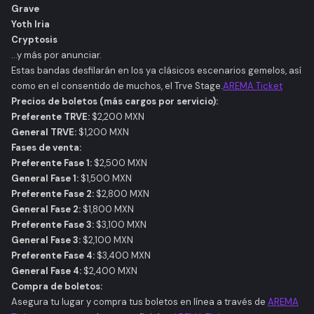
Grave
Yoth Iria
Cryptosis
...y más por anunciar.​
Estas bandas desfilarán en los ya clásicos escenarios gemelos, así
como en el consentido de muchos, el Trve Stage.​
AREMA Ticket
Precios de boletos (más cargos por servicio):
Preferente TRVE:
$2,200 MXN​
General TRVE:
$1,200 MXN​
Fases de venta:
Preferente Fase 1:
$2,500 MXN​
General Fase 1:
$1,500 MXN​
Preferente Fase 2:
$2,800 MXN​
General Fase 2:
$1,800 MXN​
Preferente Fase 3:
$3,100 MXN​
General Fase 3:
$2,100 MXN​
Preferente Fase 4:
$3,400 MXN​
General Fase 4:
$2,400 MXN​
Compra de boletos:
Asegura tu lugar y compra tus boletos en línea a través de
AREMA