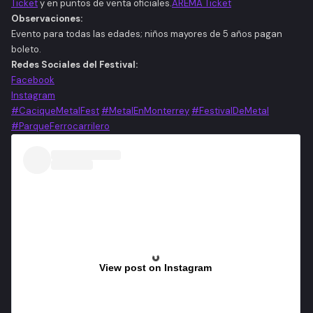
Ticket
y en puntos de venta oficiales.​
AREMA Ticket
Observaciones:
Evento para todas las edades; niños mayores de 5 años pagan
boleto.​
Redes Sociales del Festival:
Facebook
Instagram
#CaciqueMetalFest
#MetalEnMonterrey
#FestivalDeMetal
#ParqueFerrocarrilero
View post on Instagram