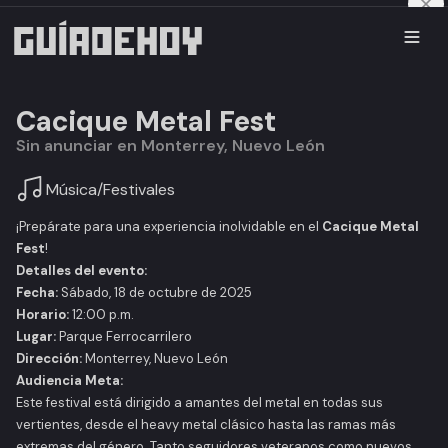
Cacique Metal Fest
Sin anunciar en Monterrey, Nuevo León
Música
/
Festivales
​¡Prepárate para una experiencia inolvidable en el
Cacique Metal
Fest
!​
Detalles del evento:
Fecha:
Sábado, 18 de octubre de 2025​
Horario:
12:00 p.m.​
Lugar:
Parque Ferrocarrilero
Dirección:
Monterrey, Nuevo León
Audiencia Meta:
Este festival está dirigido a amantes del metal en todas sus
vertientes, desde el heavy metal clásico hasta las ramas más
extremas del género. Tanto seguidores veteranos como nuevos