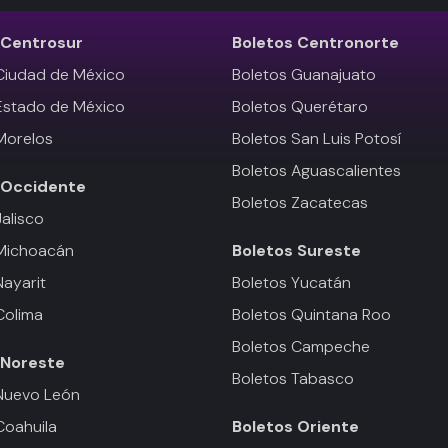
Centrosur
Boletos
Centronorte
Ciudad de México
Boletos Guanajuato
Estado de México
Boletos Querétaro
Morelos
Boletos San Luis Potosí
Boletos Aguascalientes
Occidente
Boletos Zacatecas
Jalisco
 Michoacán
Boletos
Sureste
Nayarit
Boletos Yucatán
Colima
Boletos Quintana Roo
Boletos Campeche
Noreste
Boletos Tabasco
Nuevo León
Coahuila
Boletos
Oriente