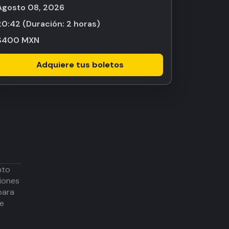
agosto 08, 2026
20:42
(Duración:
2 horas
)
$400 MXN
Adquiere tus boletos
nto
iones
para
de