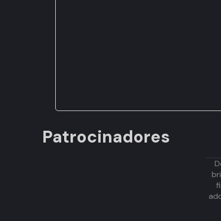
Patrocinadores
D
br
f
adq