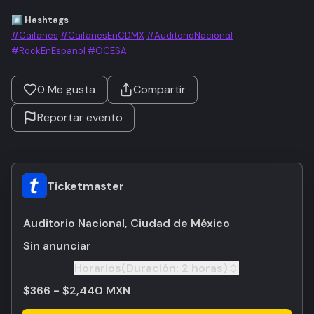
#️⃣ Hashtags
#Caifanes
#CaifanesEnCDMX
#AuditorioNacional
#RockEnEspañol
#OCESA
0
Me gusta
Compartir
Reportar evento
Ticketmaster
Auditorio Nacional, Ciudad de México
Sin anunciar
Horarios
(Duración:
2 horas
)
Toggle
$366 - $2,440 MXN