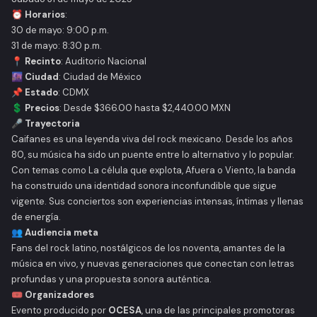
⏰
Horarios
:
30 de mayo: 9:00 p.m.
31 de mayo: 8:30 p.m.
📍
Recinto
: Auditorio Nacional
🌆
Ciudad
: Ciudad de México
📌
Estado
: CDMX
💲
Precios
: Desde $366.00 hasta $2,440.00 MXN
🎤 Trayectoria
Caifanes es una leyenda viva del rock mexicano. Desde los años
80, su música ha sido un puente entre lo alternativo y lo popular.
Con temas como
La célula que explota
,
Afuera
o
Viento
, la banda
ha construido una identidad sonora inconfundible que sigue
vigente. Sus conciertos son experiencias intensas, íntimas y llenas
de energía.
👥 Audiencia meta
Fans del rock latino, nostálgicos de los noventa, amantes de la
música en vivo, y nuevas generaciones que conectan con letras
profundas y una propuesta sonora auténtica.
🎟️ Organizadores
Evento producido por
OCESA
, una de las principales promotoras