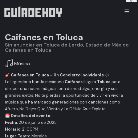
Caifanes en Toluca
Sin anunciar en Toluca de Lerdo, Estado de México
Caifanes en Toluca
Música
🎸
Caifanes en Toluca – Un Concierto Inolvidable
🎶
La legendaria banda mexicana
Caifanes
llega a
Toluca
para
ofrecer una noche mágica llena de nostalgia, energía y sus
grandes éxitos. No te pierdas la oportunidad de vivir en vivo la
música que ha marcado generaciones con canciones como
Afuera
,
No Dejes Que
,
Viento
y
La Célula Que Explota
.
📅
Detalles del evento:
Fecha:
20 de junio de 2025
Horario:
21:00PM
Lugar:
Teatro Morelos