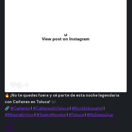
View post on Instagram
🔥
¡No te quedes fuera y sé parte de esta noche legendaria
con Caifanes en Toluca!
🎶
🔗
#Caifanes
|
#CaifanesEnToluca
|
#RockEnEspañol
|
#MúsicaEnVivo
|
#TeatroMorelos
|
#Toluca
|
#NoDejesQue