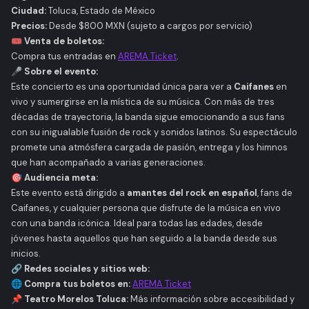
Ciudad:
Toluca, Estado de México
Precios:
Desde $800 MXN (sujeto a cargos por servicio)
🎟
Venta de boletos:
Compra tus entradas en
AREMA Ticket
.
🎤
Sobre el evento:
Este concierto es una oportunidad única para ver a
Caifanes
en
vivo y sumergirse en la mística de su música. Con más de tres
décadas de trayectoria, la banda sigue emocionando a sus fans
con su inigualable fusión de rock y sonidos latinos. Su espectáculo
promete una atmósfera cargada de pasión, entrega y los himnos
que han acompañado a varias generaciones.
🎯
Audiencia meta:
Este evento está dirigido a
amantes del rock en español
, fans de
Caifanes, y cualquier persona que disfrute de la música en vivo
con una banda icónica. Ideal para todas las edades, desde
jóvenes hasta aquellos que han seguido a la banda desde sus
inicios.
🔗
Redes sociales y sitios web:
🌐
Compra tus boletos en:
AREMA Ticket
📌
Teatro Morelos Toluca:
Más información sobre accesibilidad y