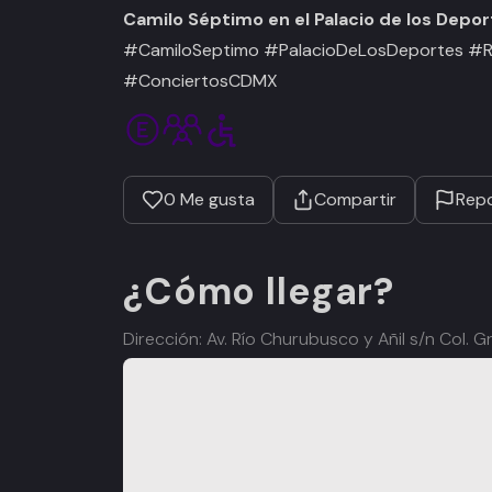
Camilo Séptimo en el Palacio de los Depor
#CamiloSeptimo #PalacioDeLosDeportes #R
#ConciertosCDMX
0
Me gusta
Compartir
Repo
¿Cómo llegar?
Dirección: Av. Río Churubusco y Añil s/n Col.