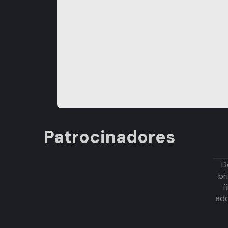
Patrocinadores
D
br
f
adq