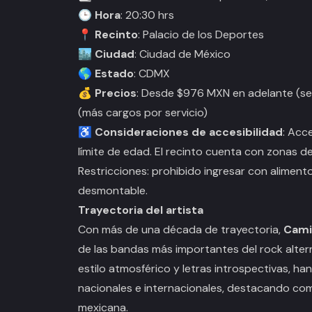
🕒
Hora
: 20:30 hrs
📍
Recinto
: Palacio de los Deportes
🏙️
Ciudad
: Ciudad de México
🌎
Estado
: CDMX
💰
Precios
: Desde $976 MXN en adelante (se
(más cargos por servicio)
♿
Consideraciones de accesibilidad
: Acc
límite de edad. El recinto cuenta con zonas 
Restricciones: prohibido ingresar con aliment
desmontable.
Trayectoria del artista
Con más de una década de trayectoria,
Cami
de las bandas más importantes del rock alter
estilo atmosférico y letras introspectivas, han
nacionales e internacionales, destacando com
mexicana.