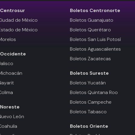
Centrosur
Boletos
Centronorte
Ciudad de México
Boletos Guanajuato
Estado de México
Boletos Querétaro
Morelos
Boletos San Luis Potosí
Boletos Aguascalientes
Occidente
Boletos Zacatecas
Jalisco
 Michoacán
Boletos
Sureste
Nayarit
Boletos Yucatán
Colima
Boletos Quintana Roo
Boletos Campeche
Noreste
Boletos Tabasco
Nuevo León
Coahuila
Boletos
Oriente