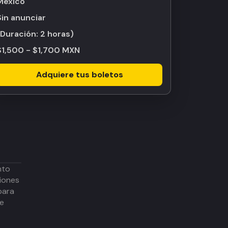
México
Sin anunciar
(Duración:
2 horas
)
$1,500 - $1,700 MXN
Adquiere tus boletos
nto
iones
para
de