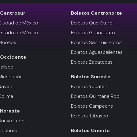
Centrosur
Boletos
Centronorte
Ciudad de México
Boletos Querétaro
Estado de México
Boletos Guanajuato
Morelos
Boletos San Luis Potosí
Boletos Aguascalientes
Occidente
Boletos Zacatecas
Jalisco
 Michoacán
Boletos
Sureste
Nayarit
Boletos Yucatán
Colima
Boletos Quintana Roo
Boletos Campeche
Noreste
Boletos Tabasco
Nuevo León
Coahuila
Boletos
Oriente