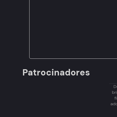
Patrocinadores
D
br
f
adq