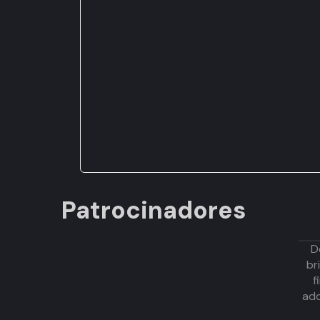
Patrocinadores
D
br
f
adq