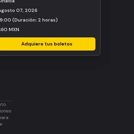
Sinaloa
agosto 07, 2026
19:00
(Duración:
2 horas
)
$60 MXN
Adquiere tus boletos
nto
iones
para
de