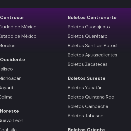
Centrosur
Boletos
Centronorte
Ciudad de México
Boletos Guanajuato
Estado de México
Boletos Querétaro
Morelos
Boletos San Luis Potosí
Boletos Aguascalientes
Occidente
Boletos Zacatecas
Jalisco
 Michoacán
Boletos
Sureste
Nayarit
Boletos Yucatán
Colima
Boletos Quintana Roo
Boletos Campeche
Noreste
Boletos Tabasco
Nuevo León
Coahuila
Boletos
Oriente