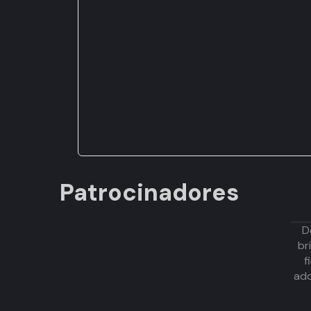
Patrocinadores
D
br
f
adq