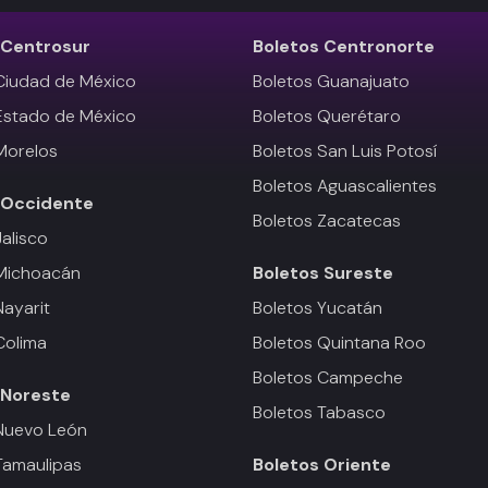
Centrosur
Boletos
Centronorte
Ciudad de México
Boletos Guanajuato
Estado de México
Boletos Querétaro
Morelos
Boletos San Luis Potosí
Boletos Aguascalientes
Occidente
Boletos Zacatecas
Jalisco
 Michoacán
Boletos
Sureste
Nayarit
Boletos Yucatán
Colima
Boletos Quintana Roo
Boletos Campeche
Noreste
Boletos Tabasco
Nuevo León
Tamaulipas
Boletos
Oriente