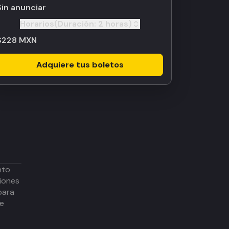
Sin anunciar
Horarios
(Duración:
2 horas
)
Toggle
$228 MXN
Adquiere tus boletos
nto
iones
para
de