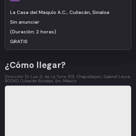
La Casa del Maquío A.C., Culiacán, Sinaloa
Sin anunciar
(Duración:
2 horas
)
GRATIS
¿Cómo llegar?
Dirección: Dr. Luis G. de La Torre 109, Chapultepec, Gabriel Leyva,
80040 Culiacán Rosales, Sin., México