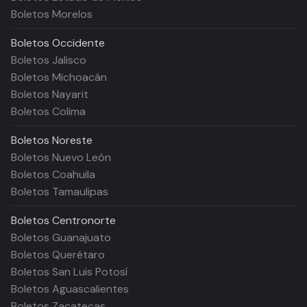
Boletos Morelos
Boletos
Occidente
Boletos Jalisco
Boletos Michoacán
Boletos Nayarit
Boletos Colima
Boletos
Noreste
Boletos Nuevo León
Boletos Coahuila
Boletos Tamaulipas
Boletos
Centronorte
Boletos Guanajuato
Boletos Querétaro
Boletos San Luis Potosí
Boletos Aguascalientes
Boletos Zacatecas