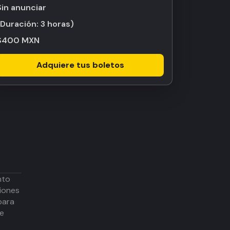
Sin anunciar
(Duración:
3 horas
)
$400 MXN
Adquiere tus boletos
nto
iones
para
de