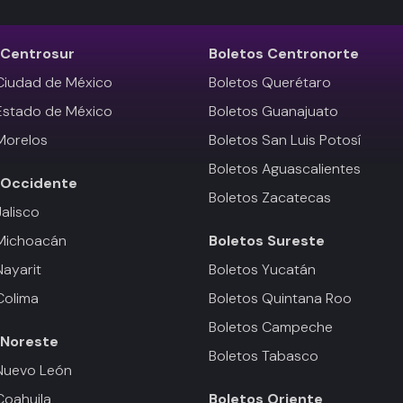
Centrosur
Boletos
Centronorte
Ciudad de México
Boletos Querétaro
Estado de México
Boletos Guanajuato
Morelos
Boletos San Luis Potosí
Boletos Aguascalientes
Occidente
Boletos Zacatecas
Jalisco
 Michoacán
Boletos
Sureste
Nayarit
Boletos Yucatán
Colima
Boletos Quintana Roo
Boletos Campeche
Noreste
Boletos Tabasco
Nuevo León
Coahuila
Boletos
Oriente