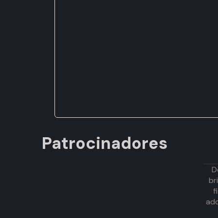
Patrocinadores
D
br
f
adq