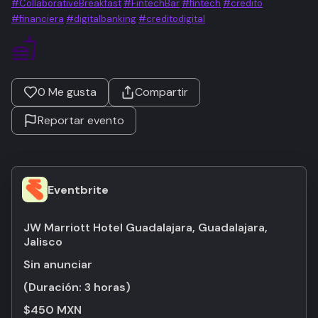
#CollaborativeBreakfast
#FintechBar
#fintech
#credito
#financiera
#digitalbanking
#creditodigital
0
Me gusta
Compartir
Reportar evento
Eventbrite
JW Marriott Hotel Guadalajara, Guadalajara,
Jalisco
Sin anunciar
(Duración:
3 horas
)
$450 MXN