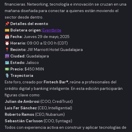
financieras. Networking, tecnología e innovación se cruzan en una
mañana diseñada para conectar a quienes están moviendo el
sector desde dentro.
📌 Detalles del evento
🎫 Boletera origen:
Eventbrite
📅 Fecha:
Jueves 29 de mayo, 2025
⏰ Horario:
09:00 a 12:00 h (CDT)
📍 Recinto:
JW Marriott Hotel Guadalajara
🌆 Ciudad:
Guadalajara
🗺️ Estado:
Jalisco
💵 Precio:
$450 MXN
🎙️ Trayectoria
Este foro, creado por
Fintech Bar®
, reúne a profesionales del
crédito digital y banking inteligente. En esta edición participarán
figuras clave como:
Julian de Ambrosi
(COO, CrediTrust)
Luis Fer Sánchez
(CEO, Intelligential)
Roberto Ramos
(CEO, Nubarium)
Sebastián Carlsson
(COO, Syntage)
Todos con experiencia activa en construir y aplicar tecnologías de