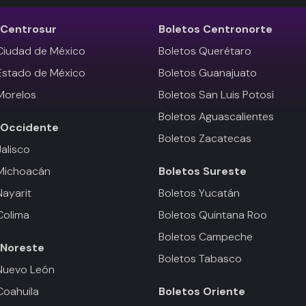
Centrosur
Boletos
Centronorte
Ciudad de México
Boletos Querétaro
Estado de México
Boletos Guanajuato
Morelos
Boletos San Luis Potosí
Boletos Aguascalientes
Occidente
Boletos Zacatecas
Jalisco
 Michoacán
Boletos
Sureste
Nayarit
Boletos Yucatán
Colima
Boletos Quintana Roo
Boletos Campeche
Noreste
Boletos Tabasco
Nuevo León
Coahuila
Boletos
Oriente