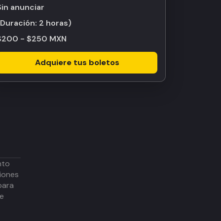
Sin anunciar
(Duración:
2 horas
)
$200 - $250 MXN
Adquiere tus boletos
nto
iones
para
de