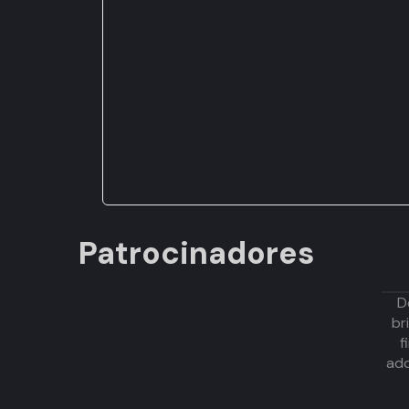
Patrocinadores
D
br
f
adq