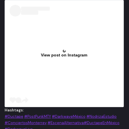
View post on Instagram
Hashtags:
#Ductape
#PostPunkMTY
#DarkwaveMéxico
#NodrizaEstudio
#ConciertosMonterrey
#EscenaAlternativa
#DuctapeEnMéxico