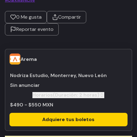
#DarkwaveLive
0
Me gusta
Compartir
Reportar evento
Arema
Nodriza Estudio, Monterrey, Nuevo León
Sin anunciar
Horarios
(Duración:
2 horas
)
Toggle
$490 - $550 MXN
Adquiere tus boletos