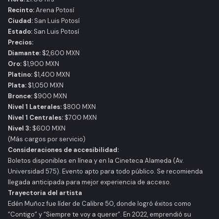
Recinto:
Arena Potosí
Ciudad:
San Luis Potosí
Estado:
San Luis Potosí
Precios:
Diamante:
$2,600 MXN
Oro:
$1,900 MXN
Platino:
$1,400 MXN
Plata:
$1,050 MXN
Bronce:
$900 MXN
Nivel 1 Laterales:
$800 MXN
Nivel 1 Centrales:
$700 MXN
Nivel 3:
$600 MXN
(
Más cargos por servicio
)
Consideraciones de accesibilidad:
Boletos disponibles en línea y en la Cineteca Alameda (Av.
Universidad 575). Evento apto para todo público. Se recomienda
llegada anticipada para mejor experiencia de acceso.
Trayectoria del artista
Edén Muñoz fue líder de Calibre 50, donde logró éxitos como
“Contigo” y “Siempre te voy a querer”. En 2022, emprendió su