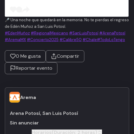
🎤
Una noche que quedará en la memoria. No te pierdas el regreso
de Edén Muñoz a San Luis Potosí.
#EdenMuñoz
#RegionalMexicano
#SanLuisPotosí
#ArenaPotosí
#AremaMX
#Concierto2025
#Calibre50
#Chale
#TodoLoTengo
0
Me gusta
Compartir
Reportar evento
Arema
Arena Potosí, San Luis Potosí
Sin anunciar
Horarios
(Duración:
2 horas
)