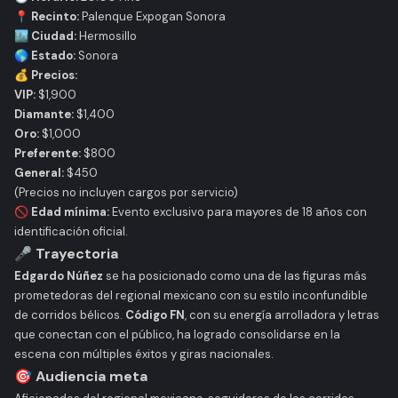
📍 Recinto:
Palenque Expogan Sonora
🏙️ Ciudad:
Hermosillo
🌎 Estado:
Sonora
💰 Precios:
VIP:
$1,900
Diamante:
$1,400
Oro:
$1,000
Preferente:
$800
General:
$450
(Precios no incluyen cargos por servicio)
🚫 Edad mínima:
Evento exclusivo para mayores de 18 años con
identificación oficial.
🎤 Trayectoria
Edgardo Núñez
se ha posicionado como una de las figuras más
prometedoras del regional mexicano con su estilo inconfundible
de corridos bélicos.
Código FN
, con su energía arrolladora y letras
que conectan con el público, ha logrado consolidarse en la
escena con múltiples éxitos y giras nacionales.
🎯 Audiencia meta