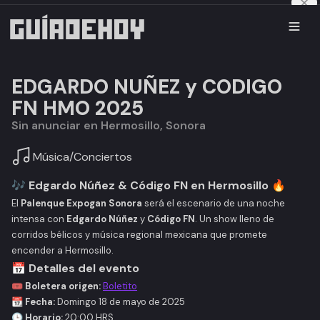
EDGARDO NUÑEZ y CODIGO
FN HMO 2025
Sin anunciar en Hermosillo, Sonora
Música
/
Conciertos
🎶 Edgardo Núñez & Código FN en Hermosillo 🔥
El
Palenque Expogan Sonora
será el escenario de una noche
intensa con
Edgardo Núñez
y
Código FN
. Un show lleno de
corridos bélicos y música regional mexicana que promete
encender a Hermosillo.
📅 Detalles del evento
🎟️ Boletera origen:
Boletito
📆 Fecha:
Domingo 18 de mayo de 2025
🕒 Horario:
20:00 HRS