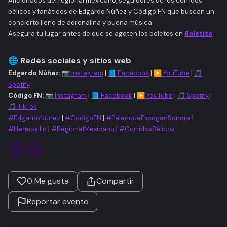
Aficionados del regional mexicano, seguidores de los corridos
bélicos y fanáticos de Edgardo Núñez y Código FN que buscan un
concierto lleno de adrenalina y buena música.
Asegura tu lugar antes de que se agoten los boletos en
Boletito
.
🌐 Redes sociales y sitios web
Edgardo Núñez:
📷 Instagram
|
📘 Facebook
|
▶️ YouTube
|
🎵
Spotify
Código FN:
📷 Instagram
|
📘 Facebook
|
▶️ YouTube
|
🎵 Spotify
|
🎵 TikTok
#EdgardoNúñez
|
#CódigoFN
|
#PalenqueExpoganSonora
|
#Hermosillo
|
#RegionalMexicano
|
#CorridosBélicos
0
Me gusta
Compartir
Reportar evento