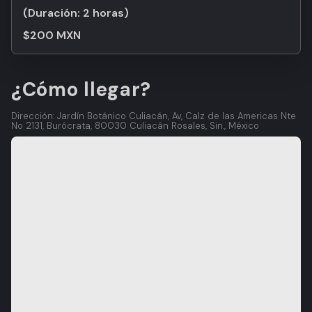
(Duración:
2 horas
)
$200 MXN
¿Cómo llegar?
Dirección: Jardín Botánico Culiacán, Av, Calz de las Americas Nte
No 2131, Burócrata, 80030 Culiacán Rosales, Sin., México