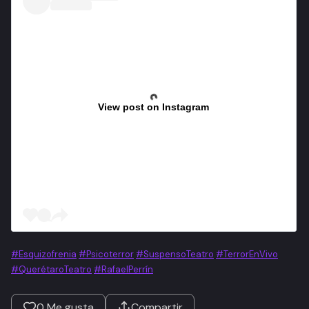
View post on Instagram
#Esquizofrenia
#Psicoterror
#SuspensoTeatro
#TerrorEnVivo
#QuerétaroTeatro
#RafaelPerrín
0
Me gusta
Compartir