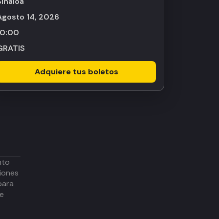
Sinaloa
agosto 14, 2026
10:00
GRATIS
Adquiere tus boletos
nto
iones
para
de