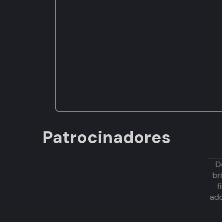
Patrocinadores
D
br
f
adq