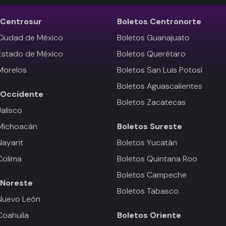
Centrosur
Boletos
Centronorte
Ciudad de México
Boletos Guanajuato
Estado de México
Boletos Querétaro
Morelos
Boletos San Luis Potosí
Boletos Aguascalientes
Occidente
Boletos Zacatecas
Jalisco
 Michoacán
Boletos
Sureste
Nayarit
Boletos Yucatán
Colima
Boletos Quintana Roo
Boletos Campeche
Noreste
Boletos Tabasco
Nuevo León
Coahuila
Boletos
Oriente