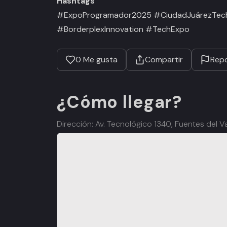
Hashtags
#ExpoProgramador2025 #CiudadJuárezTec
#BorderplexInnovation #TechExpo
0
Me gusta
Compartir
Repo
¿Cómo llegar?
Dirección: Av. Tecnológico 1340, Fuentes del V