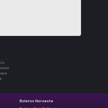
nto
iones
para
de
Boletos
Noroeste