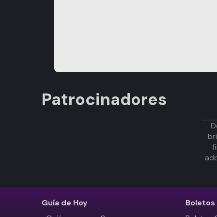
Patrocinadores
D
br
f
adq
Guía de Hoy
Boletos