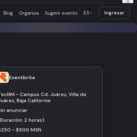
ES
Ingresar
Blog
Organiza
Sugerir evento
Eventbrite
TecNM - Campus Cd. Juárez, Villa de
Juárez, Baja California
Sin anunciar
(Duración:
2 horas
)
$250 - $900 MXN