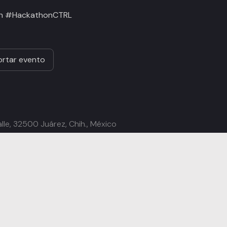
h #HackathonCTRL
rtar evento
alle, 32500 Juárez, Chih., México