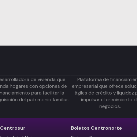
esarrolladora de vivienda que
Plataforma de financiamie
inda hogares con opciones de
empresarial que ofrece soluc
inanciamiento para facilitar la
ágiles de crédito y liquidez 
uisición del patrimonio familiar.
impulsar el crecimiento 
negocios.
Centrosur
Boletos
Centronorte