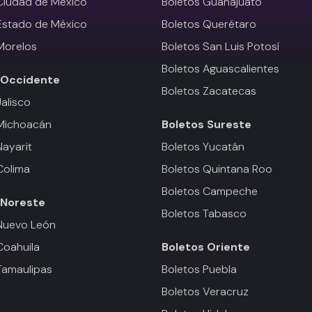
Ciudad de México
Boletos Guanajuato
Estado de México
Boletos Querétaro
Morelos
Boletos San Luis Potosí
Boletos Aguascalientes
Occidente
Boletos Zacatecas
Jalisco
 Michoacán
Boletos
Sureste
Nayarit
Boletos Yucatán
Colima
Boletos Quintana Roo
Boletos Campeche
Noreste
Boletos Tabasco
Nuevo León
Coahuila
Boletos
Oriente
Tamaulipas
Boletos Puebla
Boletos Veracruz