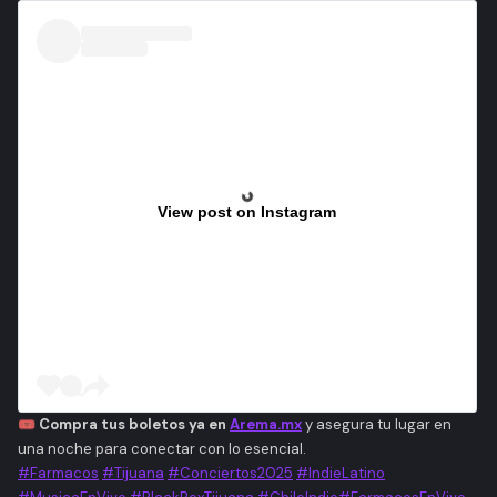
View post on Instagram
🎟️
Compra tus boletos ya en
Arema.mx
y asegura tu lugar en
una noche para conectar con lo esencial.
#Farmacos
#Tijuana
#Conciertos2025
#IndieLatino