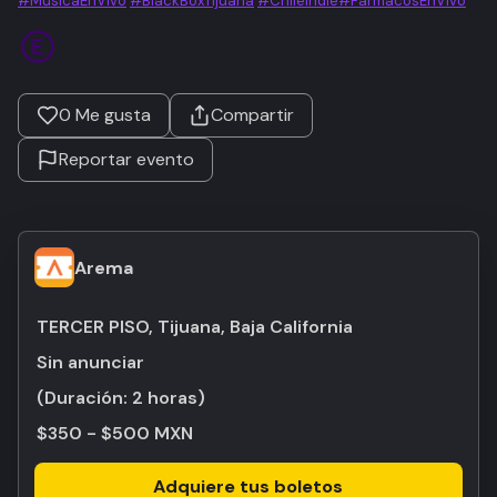
#MusicaEnVivo
#BlackBoxTijuana
#ChileIndie
#FarmacosEnVivo
0
Me gusta
Compartir
Reportar evento
Arema
TERCER PISO, Tijuana, Baja California
Sin anunciar
(Duración:
2 horas
)
$350 - $500 MXN
Adquiere tus boletos