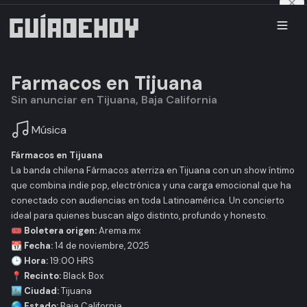
Farmacos en Tijuana
Sin anunciar en Tijuana, Baja California
Música
Fármacos en Tijuana
La banda chilena Fármacos aterriza en Tijuana con un show íntimo
que combina indie pop, electrónica y una carga emocional que ha
conectado con audiencias en toda Latinoamérica. Un concierto
ideal para quienes buscan algo distinto, profundo y honesto.
🎟️ Boletera origen:
Arema.mx
📆 Fecha:
14 de noviembre, 2025
🕒 Hora:
19:00 HRS
📍 Recinto:
Black Box
🏙️ Ciudad:
Tijuana
🌎 Estado:
Baja California