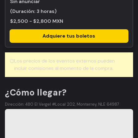
Sin anunciar
(Duración:
3 horas
)
$2,500 - $2,800 MXN
Adquiere tus boletos
Los precios de los eventos externos pueden
incluir comisiones al momento de la compra.
¿Cómo llegar?
Dirección: 480 El Vergel #Local 202, Monterrey, NLE 64987