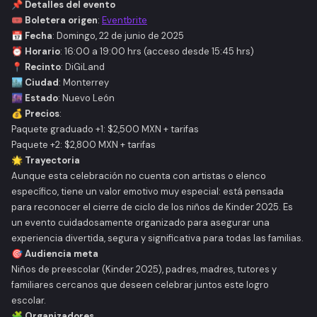
📌 Detalles del evento
🎟️ Boletera origen
:
Eventbrite
📅 Fecha
: Domingo, 22 de junio de 2025
⏰ Horario
: 16:00 a 19:00 hrs (acceso desde 15:45 hrs)
📍 Recinto
: DiGiLand
🏙️ Ciudad
: Monterrey
🌆 Estado
: Nuevo León
💰 Precios
:
Paquete graduado +1
: $2,500 MXN + tarifas
Paquete +2
: $2,800 MXN + tarifas
🌟 Trayectoria
Aunque esta celebración no cuenta con artistas o elenco
específico, tiene un valor emotivo muy especial: está pensada
para reconocer el cierre de ciclo de los niños de Kinder 2025. Es
un evento cuidadosamente organizado para asegurar una
experiencia divertida, segura y significativa para todas las familias.
🎯 Audiencia meta
Niños de preescolar (Kinder 2025), padres, madres, tutores y
familiares cercanos que deseen celebrar juntos este logro
escolar.
🧩 Organizadores