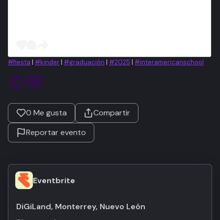
#fiesta
|
#kinder
|
#graduación
|
#2025
|
#interamericanschool
0
Me gusta
Compartir
Reportar evento
Eventbrite
DiGiLand, Monterrey, Nuevo León