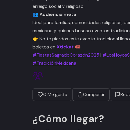
arraigo social y religioso.
👥 Audiencia meta
Ideal para familias, comunidades religiosas, 
mexicana y quienes buscan eventos tradicionale
👉
No te pierdas este evento tradicional llen
boletos en
Xticket
🎟️
#FiestasSagradoCorazón2025
|
#LosHoyosS
#TradiciónMexicana
0
Me gusta
Compartir
Repo
¿Cómo llegar?