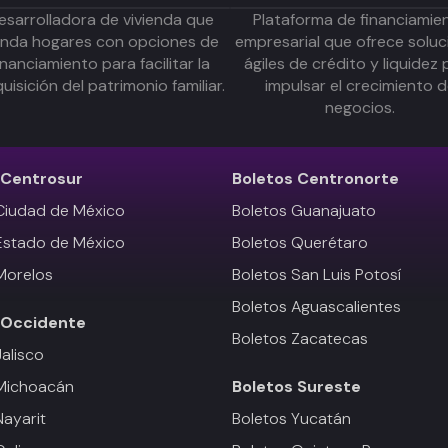
esarrolladora de vivienda que
Plataforma de financiamie
inda hogares con opciones de
empresarial que ofrece soluc
inanciamiento para facilitar la
ágiles de crédito y liquidez 
uisición del patrimonio familiar.
impulsar el crecimiento 
negocios.
Centrosur
Boletos
Centronorte
Ciudad de México
Boletos Guanajuato
Estado de México
Boletos Querétaro
Morelos
Boletos San Luis Potosí
Boletos Aguascalientes
Occidente
Boletos Zacatecas
Jalisco
 Michoacán
Boletos
Sureste
Nayarit
Boletos Yucatán