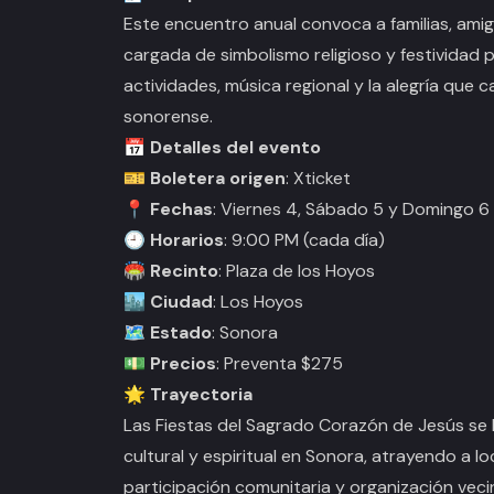
Este encuentro anual convoca a familias, amigo
cargada de simbolismo religioso y festividad 
actividades, música regional y la alegría que c
sonorense.
📅 Detalles del evento
🎫 Boletera origen
: Xticket
📍 Fechas
: Viernes 4, Sábado 5 y Domingo 6 
🕘 Horarios
: 9:00 PM (cada día)
🏟️ Recinto
: Plaza de los Hoyos
🏙️ Ciudad
: Los Hoyos
🗺️ Estado
: Sonora
💵 Precios
: Preventa $275
🌟 Trayectoria
Las Fiestas del Sagrado Corazón de Jesús se 
cultural y espiritual en Sonora, atrayendo a loc
participación comunitaria y organización veci