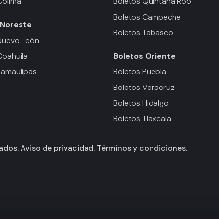
Colima
Boletos Quintana Roo
Boletos Campeche
Noreste
Boletos Tabasco
Nuevo León
Coahuila
Boletos
Oriente
Tamaulipas
Boletos Puebla
Boletos Veracruz
Boletos Hidalgo
Boletos Tlaxcala
vados.
Aviso de privacidad.
Términos y condiciones.