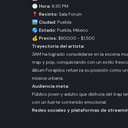
🕒
Hora:
8:30 PM
📍
Recinto:
Sala Forum
🏙️
Ciudad:
Puebla
🌎
Estado:
Puebla, México
💰
Precios:
$800.00 - $1,500
Trayectoria del artista:
3AM ha logrado consolidarse en la escena music
trap y pop, conquistando con un estilo fresco 
álbum
Forajidos
refuerza su posición como un
música urbana.
Audiencia meta:
Público joven y adulto que disfruta del trap 
con un fuerte contenido emocional.
Redes sociales y plataformas de streamin