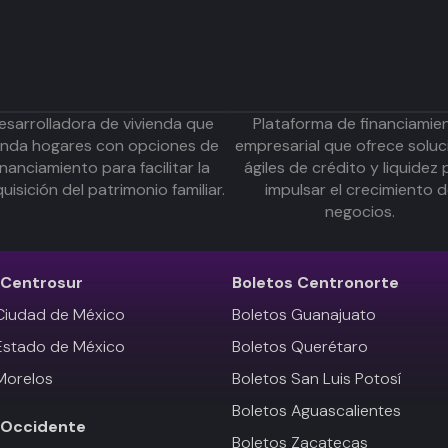
esarrolladora de vivienda que
Plataforma de financiamie
inda hogares con opciones de
empresarial que ofrece soluc
inanciamiento para facilitar la
ágiles de crédito y liquidez 
uisición del patrimonio familiar.
impulsar el crecimiento 
negocios.
Centrosur
Boletos
Centronorte
Ciudad de México
Boletos Guanajuato
Estado de México
Boletos Querétaro
Morelos
Boletos San Luis Potosí
Boletos Aguascalientes
Occidente
Boletos Zacatecas