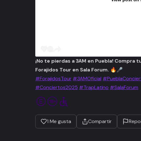
¡No te pierdas a 3AM en Puebla! Compra tus
Forajidos Tour
en Sala Forum.
🔥🎤
#ForajidosTour
#3AMOficial
#PueblaConcier
#Conciertos2025
#TrapLatino
#SalaForum
1
Me gusta
Compartir
Repo