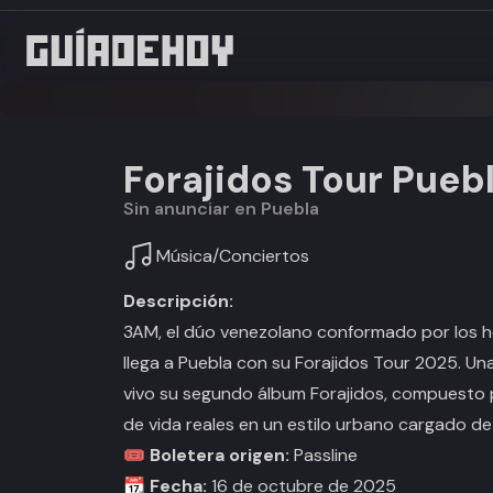
Forajidos Tour Pueb
Sin anunciar en Puebla
Música
/
Conciertos
Descripción:
3AM, el dúo venezolano conformado por los h
llega a Puebla con su
Forajidos Tour 2025
. Un
vivo su segundo álbum
Forajidos
, compuesto p
de vida reales en un estilo urbano cargado d
🎟️
Boletera origen:
Passline
📆
Fecha:
16 de octubre de 2025