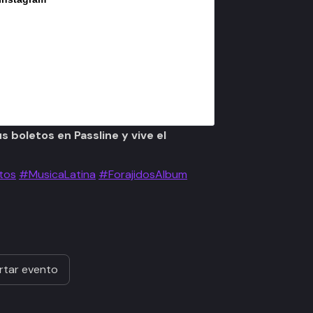
 boletos en Passline y vive el
tos
#MusicaLatina
#ForajidosAlbum
rtar evento