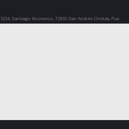
 1224, Santiago Xicotenco, 72810 San Andrés Cholula, Pue.