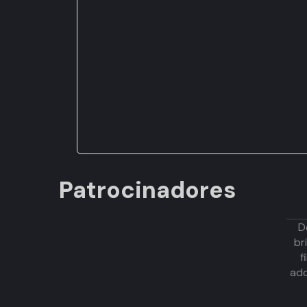
Patrocinadores
D
br
f
adq