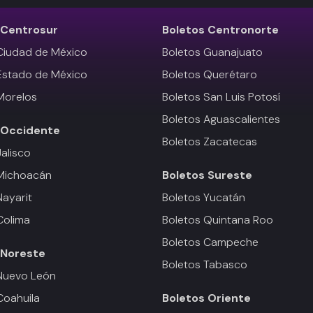
Centrosur
Boletos
Centronorte
Ciudad de México
Boletos Guanajuato
Estado de México
Boletos Querétaro
Morelos
Boletos San Luis Potosí
Boletos Aguascalientes
Occidente
Boletos Zacatecas
Jalisco
 Michoacán
Boletos
Sureste
Nayarit
Boletos Yucatán
Colima
Boletos Quintana Roo
Boletos Campeche
Noreste
Boletos Tabasco
Nuevo León
Coahuila
Boletos
Oriente