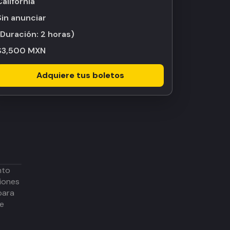
California
Sin anunciar
(Duración:
2 horas
)
$3,500 MXN
Adquiere tus boletos
nto
iones
para
de