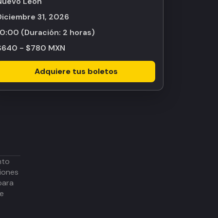
Nuevo León
diciembre 31, 2026
10:00
(Duración:
2 horas
)
$640 - $780 MXN
Adquiere tus boletos
nto
iones
para
de