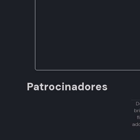
Patrocinadores
D
br
f
adq