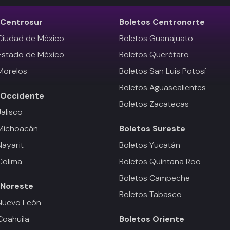
Centrosur
Boletos
Centronorte
Ciudad de México
Boletos Guanajuato
Estado de México
Boletos Querétaro
Morelos
Boletos San Luis Potosí
Boletos Aguascalientes
Occidente
Boletos Zacatecas
Jalisco
 Michoacán
Boletos
Sureste
Nayarit
Boletos Yucatán
Colima
Boletos Quintana Roo
Boletos Campeche
Noreste
Boletos Tabasco
Nuevo León
Coahuila
Boletos
Oriente