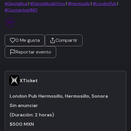
#Genitallica
|
#GenitallicaEnVivo
|
#Hermosillo
|
#LondonPub
|
#ConciertosHMO
0
Me gusta
Compartir
Reportar evento
XTicket
London Pub Hermosillo, Hermosillo, Sonora
Sin anunciar
(Duración:
2 horas
)
$500 MXN