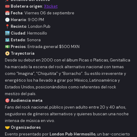
🎟️ Boletera origen
:
Xticket
📅 Fecha
: Viernes 06 de septiembre
🕘 Horario
: 9:00 PM
📍 Recinto
: London Pub
🏙️ Ciudad
: Hermosillo
🗺️ Estado
: Sonora
💵 Precios
: Entrada general $500 MXN
📀 Trayectoria
Desde su debut en 2000 con el álbum
Picas o Platicas
, Genitallica
ha marcado la escena del rock alternativo nacional con temas
como “Imagina”, “Chiquitita” y “Borracho”. Su estilo irreverente y
energético los ha llevado a girar por México, Latinoamérica y
Estados Unidos, posicionándolos como referentes del rock
mestizo del país.
🎯 Audiencia meta
Fans del rock nacional, público joven adulto entre 20 y 40 años,
seguidores de géneros alternativos y quienes buscan una noche
intensa de música en vivo.
🤝 Organizadores
Evento presentado por
London Pub Hermosillo
, un bar-concierto