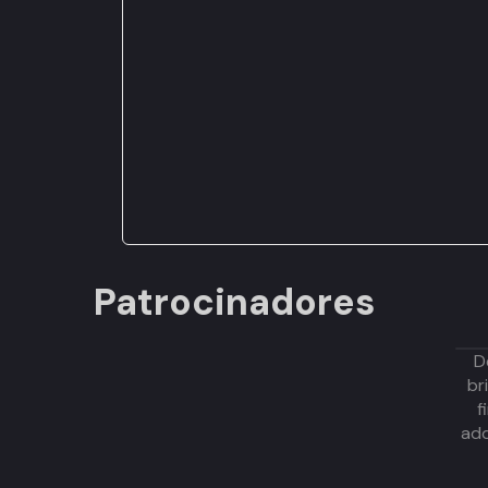
Patrocinadores
D
br
f
adq