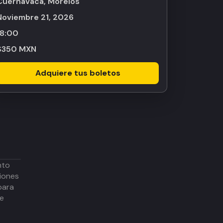
Cuernavaca, Morelos
noviembre 21, 2026
18:00
$350 MXN
Adquiere tus boletos
nto
iones
para
de