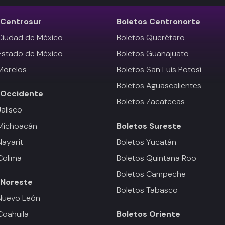
Centrosur
Boletos
Centronorte
Ciudad de México
Boletos Querétaro
Estado de México
Boletos Guanajuato
Morelos
Boletos San Luis Potosí
Boletos Aguascalientes
Occidente
Boletos Zacatecas
Jalisco
 Michoacán
Boletos
Sureste
Nayarit
Boletos Yucatán
Colima
Boletos Quintana Roo
Boletos Campeche
Noreste
Boletos Tabasco
Nuevo León
Coahuila
Boletos
Oriente