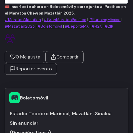
🎟️
Inscríbete ahora en Boletomóvil y corre junto al Pacífico en
el Maratón Chevron Mazatlán 2025.
#MaratonMazatlan
|
#GranMaratonPacífico
|
#RunningMéxico
|
#Mazatlan2025
|
#Boletomovil
|
#DeporteMX
|
#42K
|
#21K
0
Me gusta
Compartir
Reportar evento
Boletomóvil
Estadio Teodoro Mariscal, Mazatlán, Sinaloa
Sin anunciar
(Duración:
1 hora
)