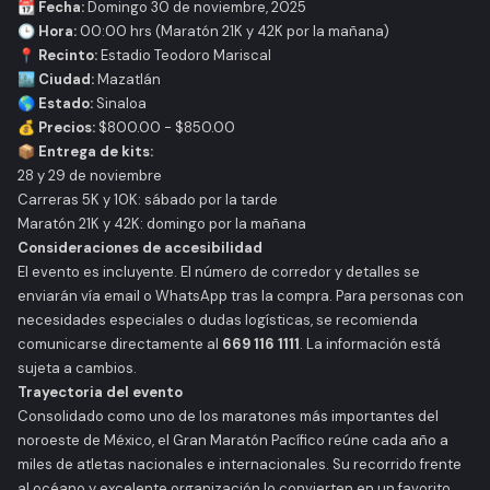
📆 Fecha:
Domingo 30 de noviembre, 2025
🕒 Hora:
00:00 hrs (Maratón 21K y 42K por la mañana)
📍 Recinto:
Estadio Teodoro Mariscal
🏙️ Ciudad:
Mazatlán
🌎 Estado:
Sinaloa
💰 Precios:
$800.00 - $850.00
📦 Entrega de kits:
28 y 29 de noviembre
Carreras 5K y 10K: sábado por la tarde
Maratón 21K y 42K: domingo por la mañana
Consideraciones de accesibilidad
El evento es incluyente. El número de corredor y detalles se
enviarán vía email o WhatsApp tras la compra. Para personas con
necesidades especiales o dudas logísticas, se recomienda
comunicarse directamente al
669 116 1111
. La información está
sujeta a cambios.
Trayectoria del evento
Consolidado como uno de los maratones más importantes del
noroeste de México, el Gran Maratón Pacífico reúne cada año a
miles de atletas nacionales e internacionales. Su recorrido frente
al océano y excelente organización lo convierten en un favorito