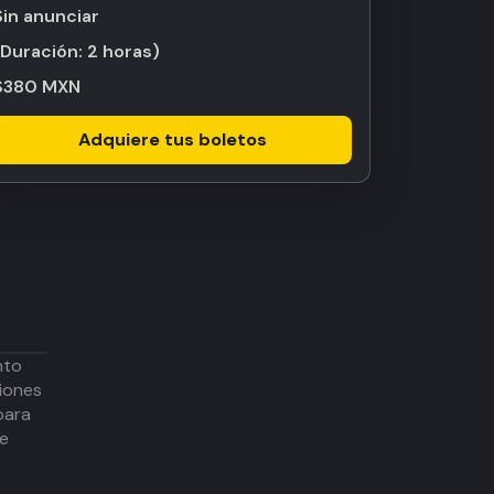
Sin anunciar
(Duración:
2 horas
)
$380 MXN
Adquiere tus boletos
nto
iones
para
de