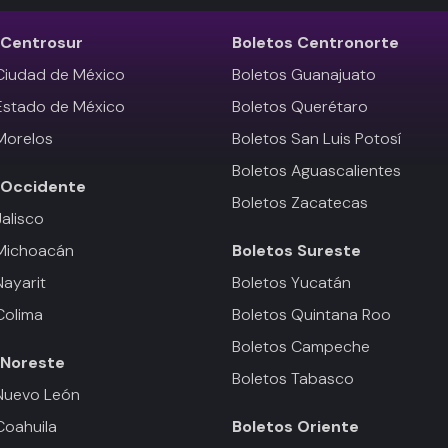
Centrosur
Boletos
Centronorte
Ciudad de México
Boletos Guanajuato
Estado de México
Boletos Querétaro
Morelos
Boletos San Luis Potosí
Boletos Aguascalientes
Occidente
Boletos Zacatecas
Jalisco
 Michoacán
Boletos
Sureste
Nayarit
Boletos Yucatán
Colima
Boletos Quintana Roo
Boletos Campeche
Noreste
Boletos Tabasco
Nuevo León
Coahuila
Boletos
Oriente