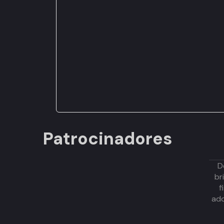
Patrocinadores
D
br
f
adq