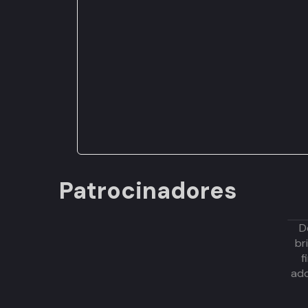
Patrocinadores
D
br
f
adq