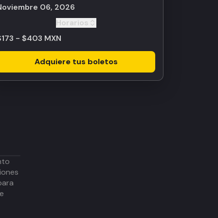
noviembre 06, 2026
Horarios
Toggle
$173 - $403 MXN
Adquiere tus boletos
nto
iones
para
de