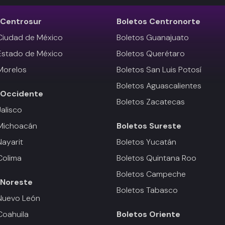
Centrosur
Boletos
Centronorte
Ciudad de México
Boletos Guanajuato
Estado de México
Boletos Querétaro
Morelos
Boletos San Luis Potosí
Boletos Aguascalientes
Occidente
Boletos Zacatecas
Jalisco
 Michoacán
Boletos
Sureste
Nayarit
Boletos Yucatán
Colima
Boletos Quintana Roo
Boletos Campeche
Noreste
Boletos Tabasco
Nuevo León
Coahuila
Boletos
Oriente