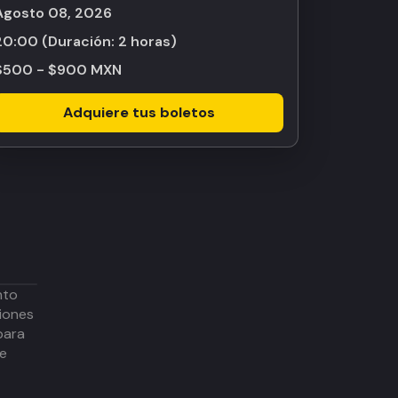
agosto 08, 2026
20:00
(Duración:
2 horas
)
$500 - $900 MXN
Adquiere tus boletos
nto
iones
para
de