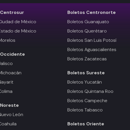
Centrosur
Boletos
Centronorte
Ciudad de México
Boletos Guanajuato
Estado de México
Boletos Querétaro
Morelos
Boletos San Luis Potosí
Boletos Aguascalientes
Occidente
Boletos Zacatecas
Jalisco
 Michoacán
Boletos
Sureste
Nayarit
Boletos Yucatán
Colima
Boletos Quintana Roo
Boletos Campeche
Noreste
Boletos Tabasco
Nuevo León
Coahuila
Boletos
Oriente