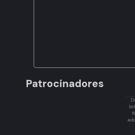
Patrocinadores
D
br
f
adq