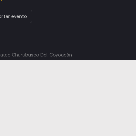
rtar evento
 Mateo Churubusco Del. Coyoacán