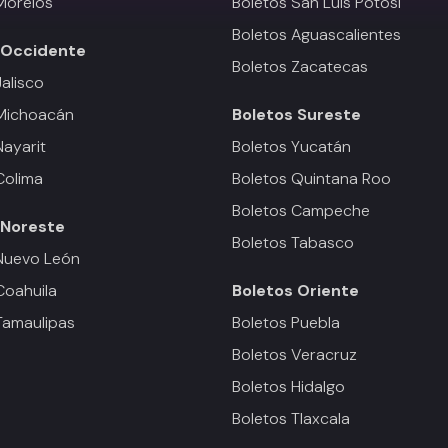
Morelos
Boletos San Luis Potosí
Boletos Aguascalientes
Occidente
Boletos Zacatecas
Jalisco
 Michoacán
Boletos
Sureste
Nayarit
Boletos Yucatán
Colima
Boletos Quintana Roo
Boletos Campeche
Noreste
Boletos Tabasco
Nuevo León
Coahuila
Boletos
Oriente
Tamaulipas
Boletos Puebla
Boletos Veracruz
Boletos Hidalgo
Boletos Tlaxcala