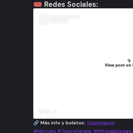
🎟 Redes Sociales:
View post on
🔗
Más info y boletos:
Ticketmaster
#Hércules
#TeatroFamiliar
#MitologíaGriega