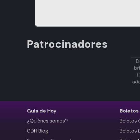
Patrocinadores
D
br
f
adq
Guía de Hoy
Boletos
¿Quiénes somos?
Boletos 
GDH Blog
Boletos 