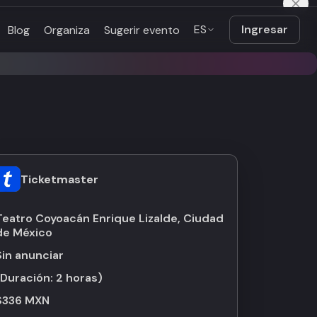
ES
Ingresar
Blog
Organiza
Sugerir evento
Ticketmaster
Teatro Coyoacán Enrique Lizalde, Ciudad
de México
Sin anunciar
(Duración:
2 horas
)
$336 MXN