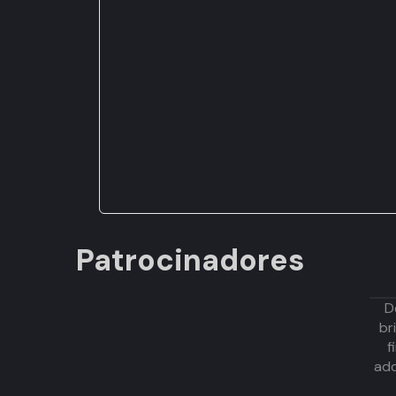
Patrocinadores
D
br
f
adq