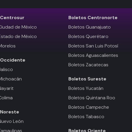
Centrosur
Boletos
Centronorte
Ciudad de México
Boletos Guanajuato
Estado de México
Boletos Querétaro
Morelos
Boletos San Luis Potosí
Boletos Aguascalientes
Occidente
Boletos Zacatecas
Jalisco
 Michoacán
Boletos
Sureste
Nayarit
Boletos Yucatán
Colima
Boletos Quintana Roo
Boletos Campeche
Noreste
Boletos Tabasco
Nuevo León
Tamaulipas
Boletos
Oriente