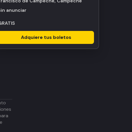
Francisco de Campeche, Campeche
Sin anunciar
GRATIS
Adquiere tus boletos
nto
iones
para
de