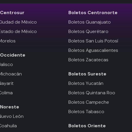
Centrosur
Boletos
Centronorte
Ciudad de México
Boletos Guanajuato
Estado de México
Boletos Querétaro
Morelos
Boletos San Luis Potosí
Boletos Aguascalientes
Occidente
Boletos Zacatecas
Jalisco
 Michoacán
Boletos
Sureste
Nayarit
Boletos Yucatán
Colima
Boletos Quintana Roo
Boletos Campeche
Noreste
Boletos Tabasco
Nuevo León
Coahuila
Boletos
Oriente