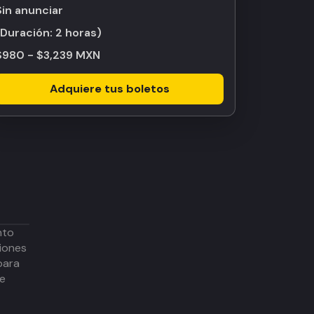
Sin anunciar
(Duración:
2 horas
)
$980 - $3,239 MXN
Adquiere tus boletos
nto
iones
para
de