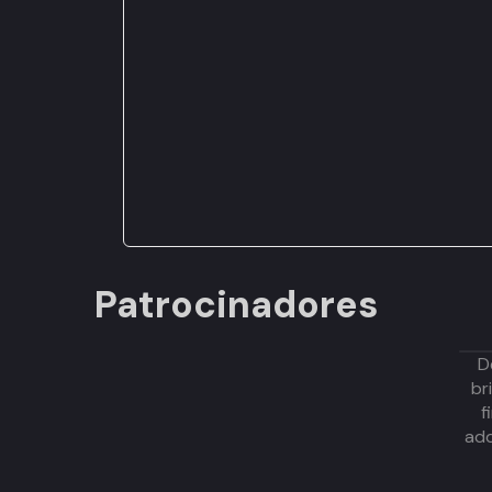
Patrocinadores
D
br
f
adq