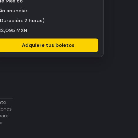
de México
Sin anunciar
(Duración:
2 horas
)
$2,095 MXN
Adquiere tus boletos
nto
iones
para
de