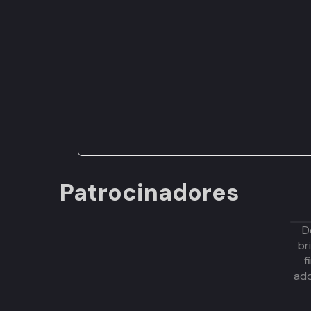
Patrocinadores
D
br
f
adq