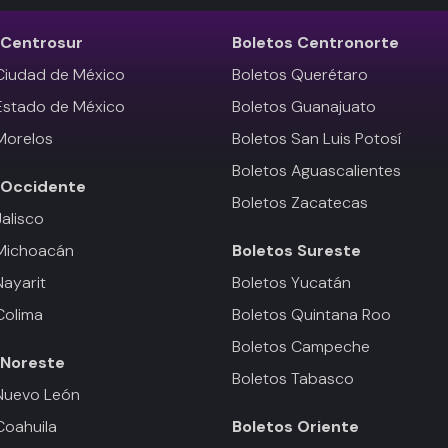
Centrosur
Boletos
Centronorte
Ciudad de México
Boletos Querétaro
Estado de México
Boletos Guanajuato
Morelos
Boletos San Luis Potosí
Boletos Aguascalientes
Occidente
Boletos Zacatecas
Jalisco
 Michoacán
Boletos
Sureste
Nayarit
Boletos Yucatán
Colima
Boletos Quintana Roo
Boletos Campeche
Noreste
Boletos Tabasco
Nuevo León
Coahuila
Boletos
Oriente