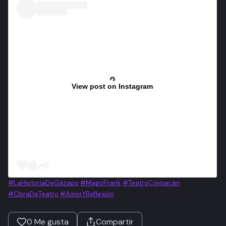
View post on Instagram
#LaHistoriaDeGazapo
#MagoFrank
#TeatroCoyoacán
#ObraDeTeatro
#AmorYReflexión
0
Me gusta
Compartir