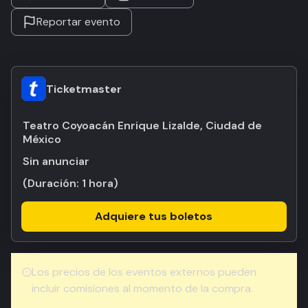
Reportar evento
Ticketmaster
Teatro Coyoacán Enrique Lizalde, Ciudad de
México
Sin anunciar
(Duración:
1 hora
)
Adquiere tus boletos
Los precios de los eventos externos pueden
incluir comisiones al momento de la compra.