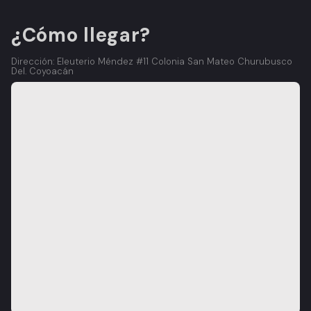
¿Cómo llegar?
Dirección: Eleuterio Méndez #11 Colonia San Mateo Churubusco
Del. Coyoacán