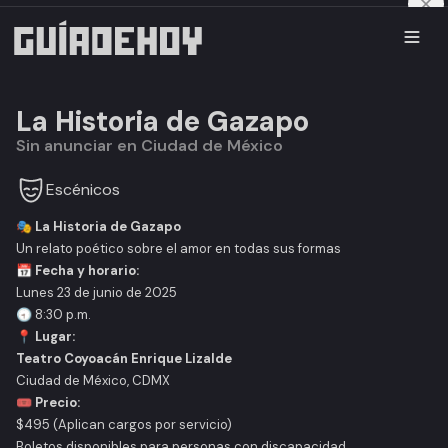
La Historia de Gazapo
Sin anunciar en Ciudad de México
Escénicos
🎭 La Historia de Gazapo
Un relato poético sobre el amor en todas sus formas
📅 Fecha y horario:
Lunes 23 de junio de 2025
🕣 8:30 p.m.
📍 Lugar:
Teatro Coyoacán Enrique Lizalde
Ciudad de México, CDMX
🎟️ Precio:
$495
(Aplican cargos por servicio)
Boletos disponibles para personas con discapacidad