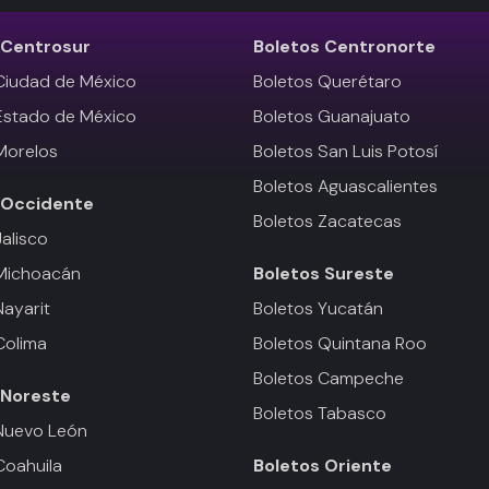
Centrosur
Boletos
Centronorte
Ciudad de México
Boletos Querétaro
Estado de México
Boletos Guanajuato
Morelos
Boletos San Luis Potosí
Boletos Aguascalientes
Occidente
Boletos Zacatecas
Jalisco
 Michoacán
Boletos
Sureste
Nayarit
Boletos Yucatán
Colima
Boletos Quintana Roo
Boletos Campeche
Noreste
Boletos Tabasco
Nuevo León
Coahuila
Boletos
Oriente