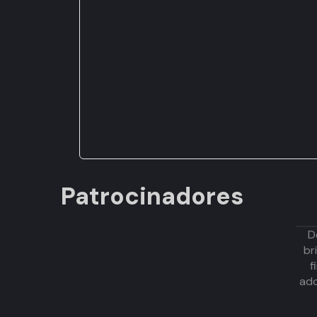
Patrocinadores
D
br
f
adq