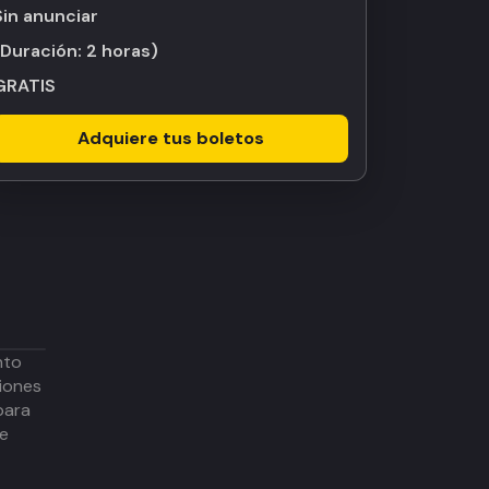
Sin anunciar
(Duración:
2 horas
)
GRATIS
Adquiere tus boletos
nto
iones
para
de