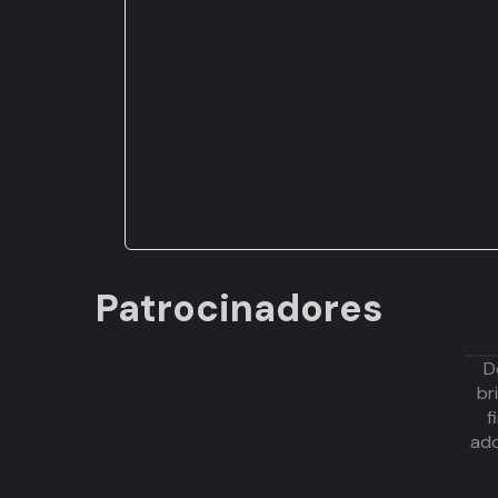
Patrocinadores
D
br
f
adq