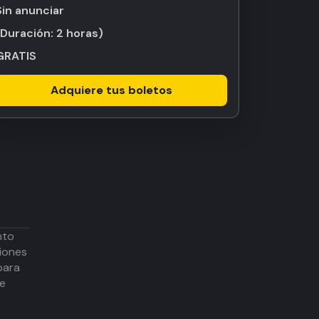
Sin anunciar
(Duración:
2 horas
)
GRATIS
Adquiere tus boletos
nto
iones
para
de