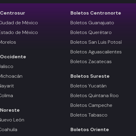
Centrosur
Boletos
Centronorte
Ciudad de México
Boletos Guanajuato
Estado de México
Boletos Querétaro
Morelos
Boletos San Luis Potosí
Boletos Aguascalientes
Occidente
Boletos Zacatecas
Jalisco
 Michoacán
Boletos
Sureste
Nayarit
Boletos Yucatán
Colima
Boletos Quintana Roo
Boletos Campeche
Noreste
Boletos Tabasco
Nuevo León
Coahuila
Boletos
Oriente