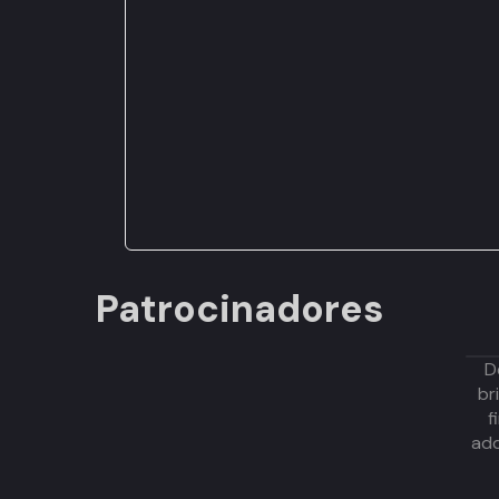
Patrocinadores
D
br
f
adq