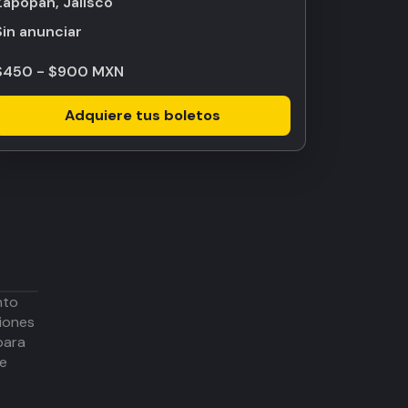
Zapopan, Jalisco
Sin anunciar
$450 - $900 MXN
Adquiere tus boletos
nto
iones
para
de