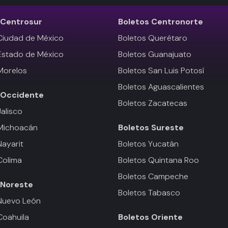
Centrosur
Boletos
Centronorte
Ciudad de México
Boletos Querétaro
Estado de México
Boletos Guanajuato
Morelos
Boletos San Luis Potosí
Boletos Aguascalientes
Occidente
Boletos Zacatecas
Jalisco
 Michoacán
Boletos
Sureste
Nayarit
Boletos Yucatán
Colima
Boletos Quintana Roo
Boletos Campeche
Noreste
Boletos Tabasco
Nuevo León
Coahuila
Boletos
Oriente