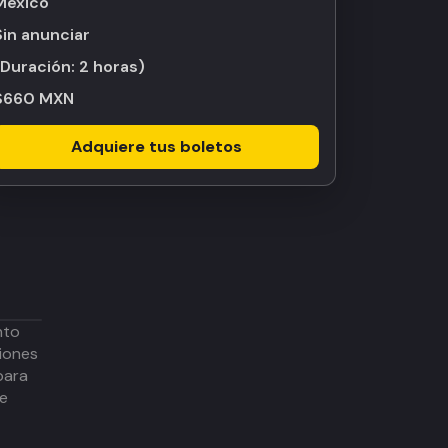
México
Sin anunciar
(Duración:
2 horas
)
$660 MXN
Adquiere tus boletos
nto
iones
para
de