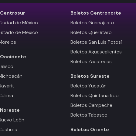
Centrosur
Boletos
Centronorte
Ciudad de México
Boletos Guanajuato
Estado de México
Boletos Querétaro
Morelos
Boletos San Luis Potosí
Boletos Aguascalientes
Occidente
Boletos Zacatecas
Jalisco
 Michoacán
Boletos
Sureste
Nayarit
Boletos Yucatán
Colima
Boletos Quintana Roo
Boletos Campeche
Noreste
Boletos Tabasco
Nuevo León
Coahuila
Boletos
Oriente