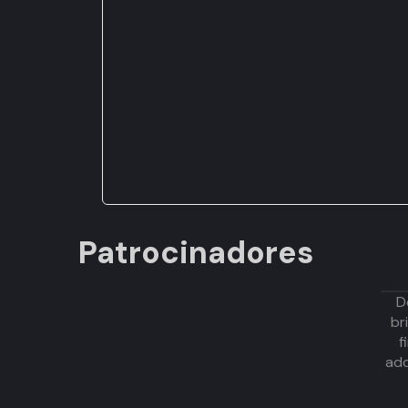
Patrocinadores
D
br
f
adq