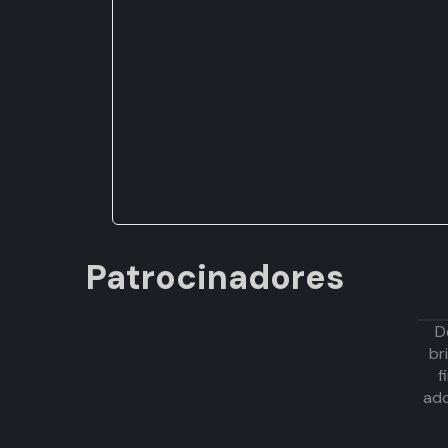
Patrocinadores
D
br
f
adq