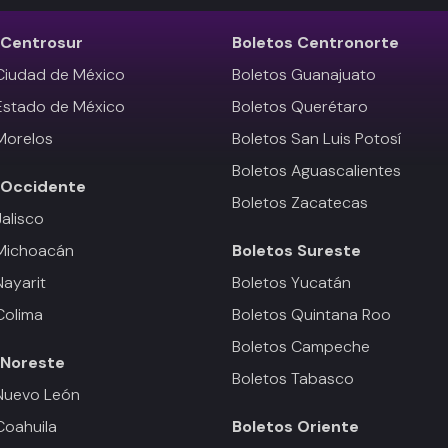
Centrosur
Boletos
Centronorte
Ciudad de México
Boletos Guanajuato
Estado de México
Boletos Querétaro
Morelos
Boletos San Luis Potosí
Boletos Aguascalientes
Occidente
Boletos Zacatecas
Jalisco
 Michoacán
Boletos
Sureste
Nayarit
Boletos Yucatán
Colima
Boletos Quintana Roo
Boletos Campeche
Noreste
Boletos Tabasco
Nuevo León
Coahuila
Boletos
Oriente