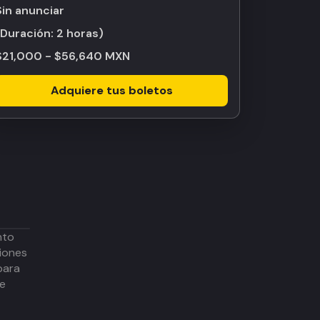
Sin anunciar
(Duración:
2 horas
)
$21,000 - $56,640 MXN
Adquiere tus boletos
nto
iones
para
de