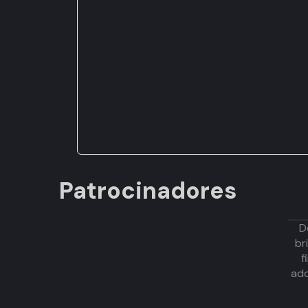
Patrocinadores
D
br
f
adq