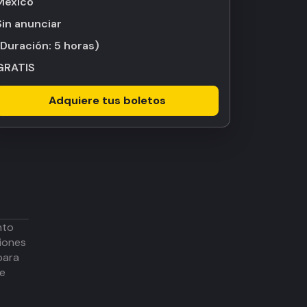
México
Sin anunciar
(Duración:
5 horas
)
GRATIS
Adquiere tus boletos
nto
iones
para
de