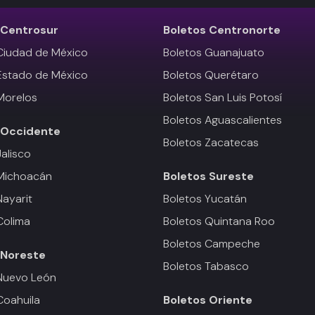
Centrosur
Boletos
Centronorte
Ciudad de México
Boletos Guanajuato
Estado de México
Boletos Querétaro
Morelos
Boletos San Luis Potosí
Boletos Aguascalientes
Occidente
Boletos Zacatecas
Jalisco
 Michoacán
Boletos
Sureste
Nayarit
Boletos Yucatán
Colima
Boletos Quintana Roo
Boletos Campeche
Noreste
Boletos Tabasco
Nuevo León
Coahuila
Boletos
Oriente