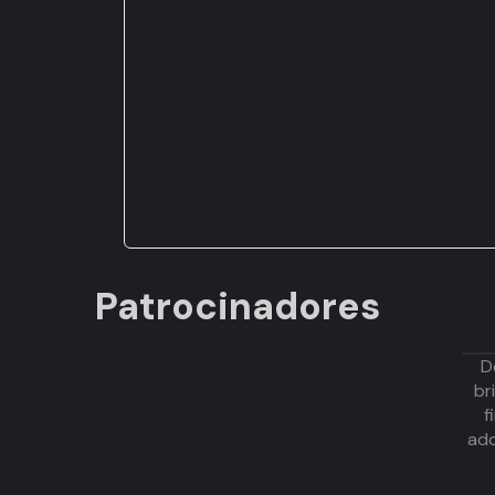
Patrocinadores
D
br
f
adq