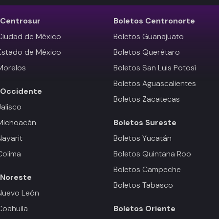
Centrosur
Boletos
Centronorte
Ciudad de México
Boletos Guanajuato
Estado de México
Boletos Querétaro
Morelos
Boletos San Luis Potosí
Boletos Aguascalientes
Occidente
Boletos Zacatecas
Jalisco
 Michoacán
Boletos
Sureste
Nayarit
Boletos Yucatán
Colima
Boletos Quintana Roo
Boletos Campeche
Noreste
Boletos Tabasco
Nuevo León
Coahuila
Boletos
Oriente