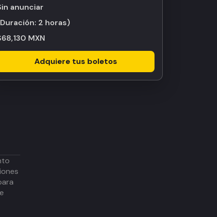
Sin anunciar
(Duración:
2 horas
)
$68,130 MXN
Adquiere tus boletos
nto
iones
para
de