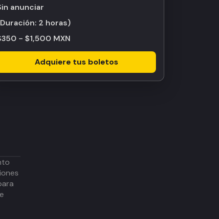
Sin anunciar
(Duración:
2 horas
)
$350 - $1,500 MXN
Adquiere tus boletos
nto
iones
para
de