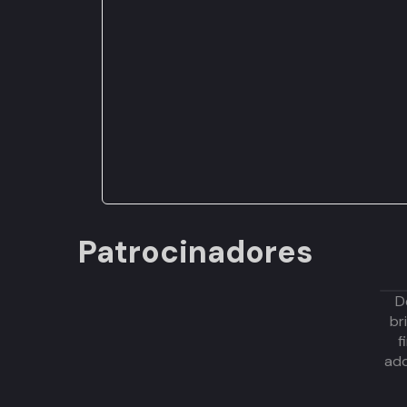
Patrocinadores
D
br
f
adq