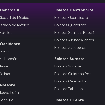
Centrosur
Boletos
Centronorte
Ciudad de México
Boletos Guanajuato
Estado de México
Boletos Querétaro
Morelos
Boletos San Luis Potosí
Boletos Aguascalientes
Occidente
Boletos Zacatecas
Jalisco
 Michoacán
Boletos
Sureste
Nayarit
Boletos Yucatán
Colima
Boletos Quintana Roo
Boletos Campeche
Noreste
Boletos Tabasco
Nuevo León
Coahuila
Boletos
Oriente