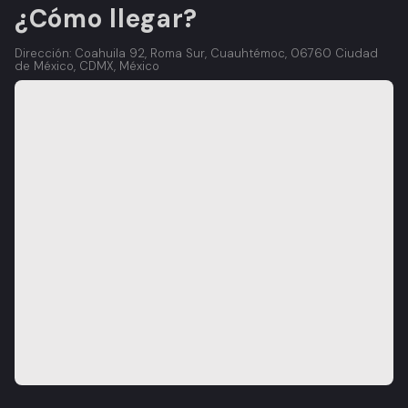
¿Cómo llegar?
Dirección: Coahuila 92, Roma Sur, Cuauhtémoc, 06760 Ciudad
de México, CDMX, México