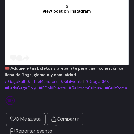
View post on Instagram
🎟️
Adquiere tus boletos y prepárate para una noche icónica
llena de Gaga, glamour y comunidad.
#GagaBall
|
#LittleMonsters
|
#KikiEvents
|
#DragCDMX
|
#LadyGagaOnly
|
#CDMXEvents
|
#BallroomCulture
|
#GuiltRoma
0
Me gusta
Compartir
Reportar evento