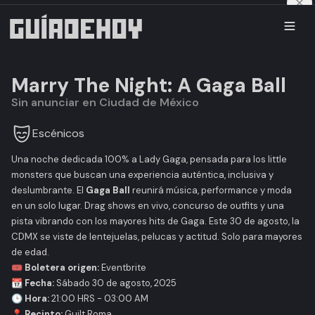
Marry The Night: A Gaga Ball
Sin anunciar en Ciudad de México
Escénicos
Una noche dedicada 100% a Lady Gaga, pensada para los
little
monsters
que buscan una experiencia auténtica, inclusiva y
deslumbrante. El
Gaga Ball
reunirá música, performance y moda
en un solo lugar. Drag shows en vivo, concurso de outfits y una
pista vibrando con los mayores hits de Gaga. Este 30 de agosto, la
CDMX se viste de lentejuelas, pelucas y actitud. Solo para mayores
de edad.
🎟️ Boletera origen:
Eventbrite
📆 Fecha:
Sábado 30 de agosto, 2025
🕒 Hora:
21:00 HRS - 03:00 AM
📍 Recinto:
Guilt Roma