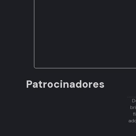
Patrocinadores
D
br
f
adq