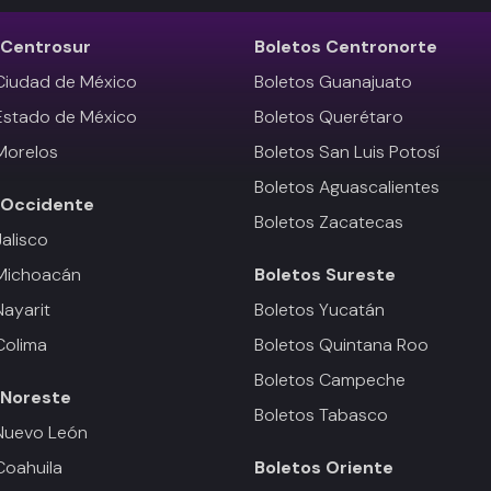
Centrosur
Boletos
Centronorte
Ciudad de México
Boletos Guanajuato
Estado de México
Boletos Querétaro
Morelos
Boletos San Luis Potosí
Boletos Aguascalientes
Occidente
Boletos Zacatecas
Jalisco
 Michoacán
Boletos
Sureste
Nayarit
Boletos Yucatán
Colima
Boletos Quintana Roo
Boletos Campeche
Noreste
Boletos Tabasco
Nuevo León
Coahuila
Boletos
Oriente