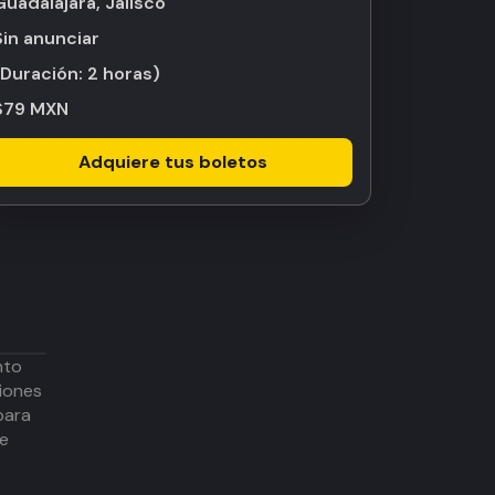
Guadalajara, Jalisco
Sin anunciar
(Duración:
2 horas
)
$79 MXN
Adquiere tus boletos
nto
iones
para
de