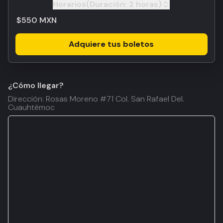
Horarios
(Duración:
2 horas
)
Toggle
$550 MXN
Adquiere tus boletos
¿Cómo llegar?
Dirección: Rosas Moreno #71 Col. San Rafael Del.
Cuauhtémoc